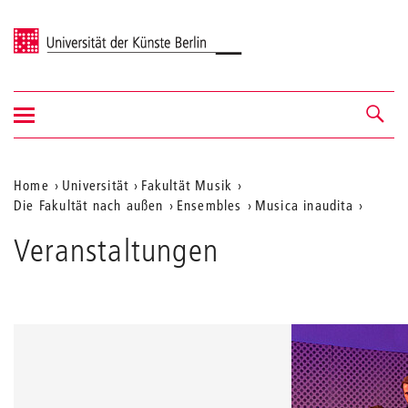
Universität der Künste Berlin
Navigation
Navigation &
ein-/ausblenden
Suche
Aktuelle
Home
Universität
Fakultät Musik
Die Fakultät nach außen
Ensembles
Musica inaudita
Position
auf
Veranstaltungen
der
Webseite