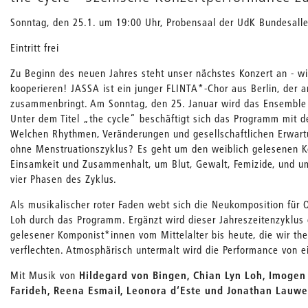
Sonntag, den 25.1. um 19:00 Uhr, Probensaal der UdK Bundesalle
Eintritt frei
Zu Beginn des neuen Jahres steht unser nächstes Konzert an - wi
kooperieren! JASSA ist ein junger FLINTA*-Chor aus Berlin, der
zusammenbringt. Am Sonntag, den 25. Januar wird das Ensemble e
Unter dem Titel „the cycle“ beschäftigt sich das Programm mit 
Welchen Rhythmen, Veränderungen und gesellschaftlichen Erwar
ohne Menstruationszyklus? Es geht um den weiblich gelesenen K
Einsamkeit und Zusammenhalt, um Blut, Gewalt, Femizide, und um d
vier Phasen des Zyklus.
Als musikalischer roter Faden webt sich die Neukomposition für
Loh durch das Programm. Ergänzt wird dieser Jahreszeitenzyklus 
gelesener Komponist*innen vom Mittelalter bis heute, die wir t
verflechten. Atmosphärisch untermalt wird die Performance von e
Mit Musik von
Hildegard von Bingen, Chian Lyn Loh, Imogen 
Farideh, Reena Esmail, Leonora d‘Este und Jonathan Lauwe