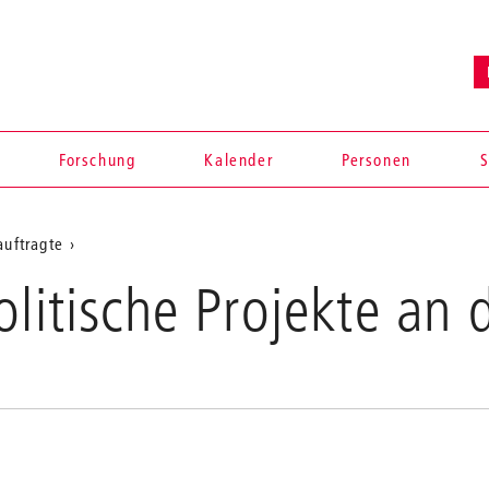
Forschung
Kalender
Personen
S
auftragte
olitische Projekte an