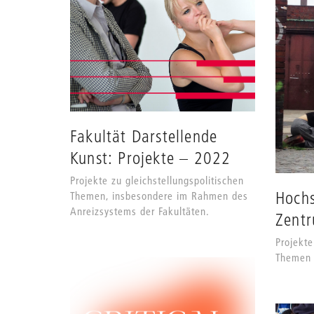
Fakultät Darstellende
Kunst: Projekte – 2022
Projekte zu gleichstellungspolitischen
Hochs
Themen, insbesondere im Rahmen des
Anreizsystems der Fakultäten.
Zentr
Projekte
Themen