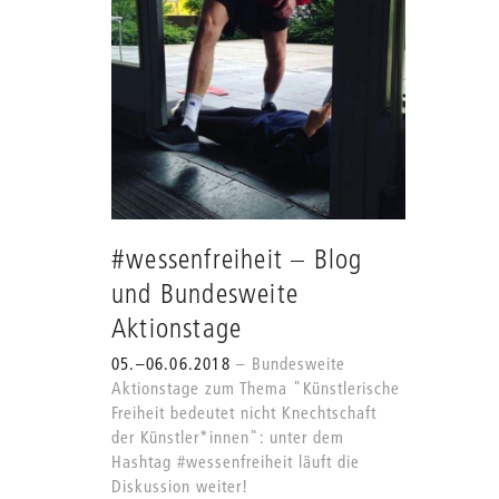
#wessenfreiheit – Blog
und Bundesweite
Aktionstage
05.–06.06.2018
Bundesweite
Aktionstage zum Thema "Künstlerische
Freiheit bedeutet nicht Knechtschaft
der Künstler*innen": unter dem
Hashtag #wessenfreiheit läuft die
Diskussion weiter!