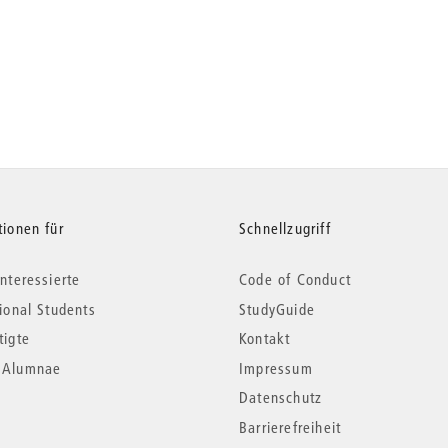
tionen für
Schnellzugriff
nteressierte
Code of Conduct
tional Students
StudyGuide
tigte
Kontakt
*Alumnae
Impressum
Datenschutz
Barrierefreiheit