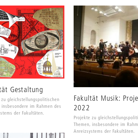
tät Gestaltung
Fakultät Musik: Proj
 zu gleichstellungspolitischen
2022
 insbesondere im Rahmen des
stems der Fakultäten.
Projekte zu gleichstellungspolit
Themen, insbesondere im Rah
Anreizsystems der Fakultäten.