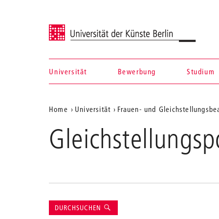
Universität der Künste Berlin
Universität
Bewerbung
Studium
Navigation &
Aktuelle
Home
Universität
Frauen- und Gleichstellungsbe
Suche
Position
Gleichstellungsp
auf
der
Webseite
Suche
DURCHSUCHEN