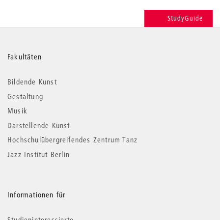
StudyGuide
Weitere
Fakultäten
Informationen
Bildende Kunst
Gestaltung
Musik
Darstellende Kunst
Hochschulübergreifendes Zentrum Tanz
Jazz Institut Berlin
Informationen für
Studieninteressierte