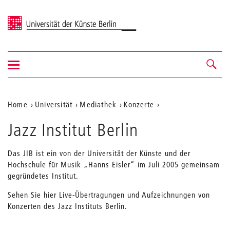
Universität der Künste Berlin
Navigation
Navigation &
ein-/ausblenden
Suche
Aktuelle
Home
Universität
Mediathek
Konzerte
Position
Jazz Institut Berlin
auf
der
Das JIB ist ein von der Universität der Künste und der
Hochschule für Musik „Hanns Eisler“ im Juli 2005 gemeinsam
Webseite
gegründetes Institut.
Sehen Sie hier Live-Übertragungen und Aufzeichnungen von
Konzerten des Jazz Instituts Berlin.