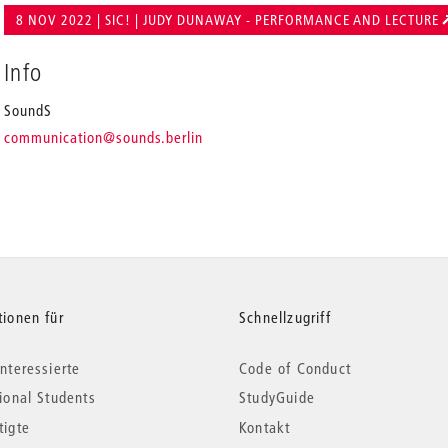
8 NOV 2022 | SIC! | JUDY DUNAWAY - PERFORMANCE AND LECTURE
Info
SoundS
_
communication
@sounds.berlin
tionen für
Schnellzugriff
nteressierte
Code of Conduct
tional Students
StudyGuide
tigte
Kontakt