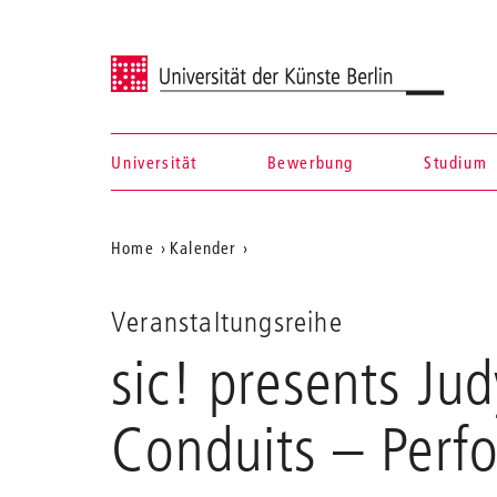
Universität der Künste Berlin
Universität
Bewerbung
Studium
Navigation &
Aktuelle
Home
Kalender
Suche
sic!
Position
presents
auf
Judy
Veranstaltungsreihe
Dunaway
der
sic! presents Ju
Latex
Webseite
-
Balloons
Conduits
– Perf
as
Sound
Conduits