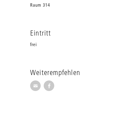
Raum 314
Eintritt
frei
Weiterempfehlen
Seite per E-Mail weiterempfehlen
Seite auf Facebook weiterempfehl