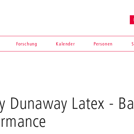
Forschung
Kalender
Personen
S
dy Dunaway Latex - B
ormance