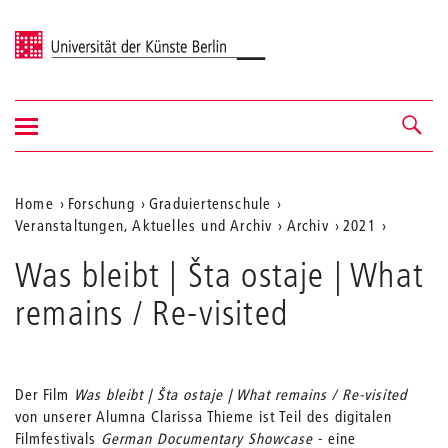
Universität der Künste Berlin
Navigation
Navigation &
ein-/ausblenden
Suche
Aktuelle
Home
Forschung
Graduiertenschule
Veranstaltungen, Aktuelles und Archiv
Archiv
2021
Position
auf
Was bleibt | Šta ostaje | What
der
remains / Re-visited
Webseite
Der Film
Was bleibt | Šta ostaje | What remains / Re-visited
von unserer Alumna Clarissa Thieme ist Teil des digitalen
Filmfestivals
German Documentary Showcase
- eine