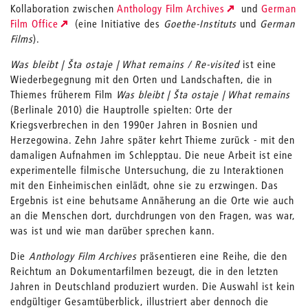
Kollaboration zwischen
Anthology Film Archives
und
German
Film Office
(eine Initiative des
Goethe-Instituts
und
German
Films
).
Was bleibt | Šta ostaje | What remains / Re-visited
ist eine
Wiederbegegnung mit den Orten und Landschaften, die in
Thiemes früherem Film
Was bleibt | Šta ostaje | What remains
(Berlinale 2010) die Hauptrolle spielten: Orte der
Kriegsverbrechen in den 1990er Jahren in Bosnien und
Herzegowina. Zehn Jahre später kehrt Thieme zurück - mit den
damaligen Aufnahmen im Schlepptau. Die neue Arbeit ist eine
experimentelle filmische Untersuchung, die zu Interaktionen
mit den Einheimischen einlädt, ohne sie zu erzwingen. Das
Ergebnis ist eine behutsame Annäherung an die Orte wie auch
an die Menschen dort, durchdrungen von den Fragen, was war,
was ist und wie man darüber sprechen kann.
Die
Anthology Film Archives
präsentieren eine Reihe, die den
Reichtum an Dokumentarfilmen bezeugt, die in den letzten
Jahren in Deutschland produziert wurden. Die Auswahl ist kein
endgültiger Gesamtüberblick, illustriert aber dennoch die