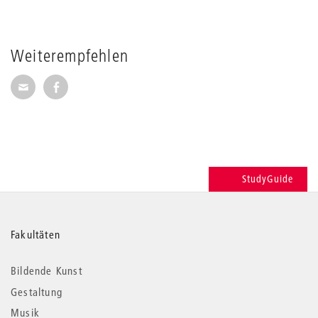
Weiterempfehlen
Seite per E-Mail weiterempfehlen
Seite auf Facebook weiterempfehlen
StudyGuide
Weitere
Fakultäten
Informationen
Bildende Kunst
Gestaltung
Musik