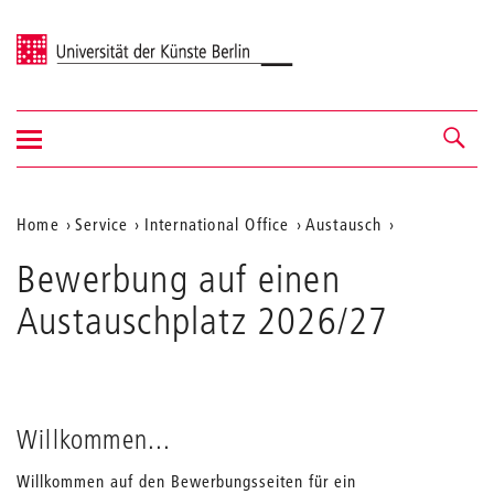
Universität der Künste Berlin
Navigation
Navigation &
ein-/ausblenden
Suche
Aktuelle
Home
Service
International Office
Austausch
Position
Bewerbung auf einen
auf
Austauschplatz 2026/27
der
Webseite
Willkommen...
Willkommen auf den Bewerbungsseiten für ein