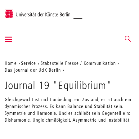
Universität der Künste Berlin
Navigation
Navigation &
ein-/ausblenden
Suche
Aktuelle
Home
Service
Stabsstelle Presse / Kommunikation
Das journal der UdK Berlin
Position
auf
Journal 19 "Equilibrium"
der
Gleichgewicht ist nicht unbedingt ein Zustand, es ist auch ein
Webseite
dynamischer Prozess. Es kann Balance und Stabilität sein,
Symmetrie und Harmonie. Und es schließt sein Gegenteil ein:
Disharmonie, Ungleichmäßigkeit, Asymmetrie und Instabilität.