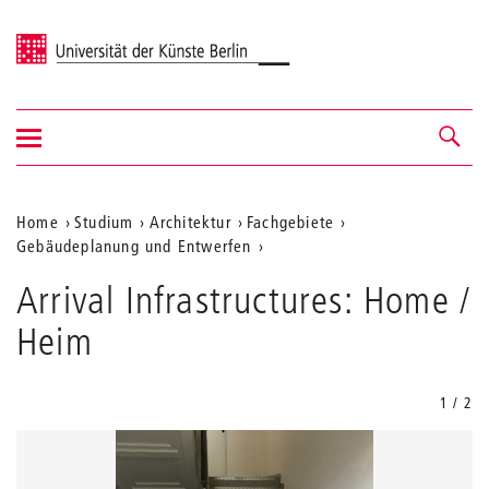
Universität der Künste Berlin
Navigation
Navigation &
ein-/ausblenden
Suche
Aktuelle
Home
Studium
Architektur
Fachgebiete
Gebäudeplanung und Entwerfen
Position
auf
Arrival Infrastructures: Home /
der
Heim
Webseite
1 / 2