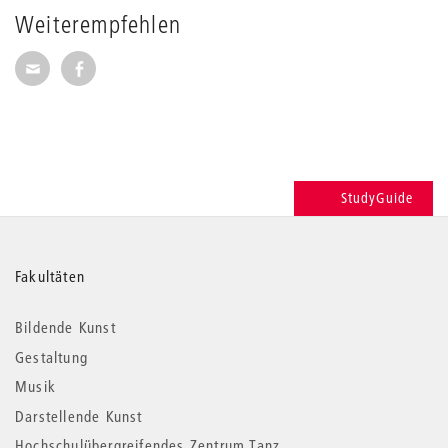
Weiterempfehlen
Seite per E-Mail weiterempfehlen
Seite auf Facebook weiterempfehlen
StudyGuide
Weitere
Fakultäten
Informationen
Bildende Kunst
Gestaltung
Musik
Darstellende Kunst
Hochschulübergreifendes Zentrum Tanz