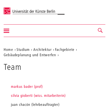
Universität der Künste Berlin
Navigation
Navigation &
ein-/ausblenden
Suche
Aktuelle
Home
Studium
Architektur
Fachgebiete
Gebäudeplanung und Entwerfen
Position
auf
Team
der
Webseite
markus bader (prof)
silvia gioberti (wiss. mitarbeiterin)
juan chacón (lehrbeauftragter)