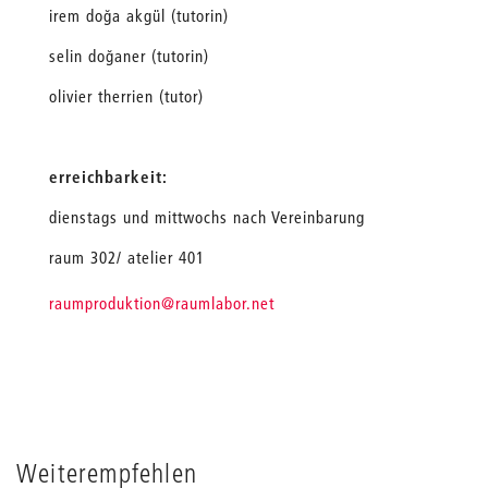
irem doğa akgül (tutorin)
selin doğaner (tutorin)
olivier therrien (tutor)
erreichbarkeit:
dienstags und mittwochs nach Vereinbarung
raum 302/ atelier 401
_
raumproduktion
@raumlabor.net
Weiterempfehlen