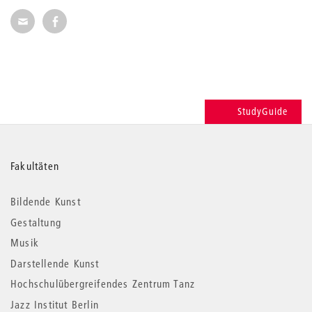
Seite per E-Mail weiterempfehlen
Seite auf Facebook weiterempfehlen
StudyGuide
Weitere
Fakultäten
Informationen
Bildende Kunst
Gestaltung
Musik
Darstellende Kunst
Hochschulübergreifendes Zentrum Tanz
Jazz Institut Berlin