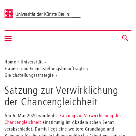
Universität der Künste Berlin
Navigation
Navigation &
ein-/ausblenden
Suche
Aktuelle
Home
Universität
Frauen- und Gleichstellungsbeauftragte
Position
Gleichstellungsstrategie
auf
Satzung zur Verwirklichung
der
der Chancengleichheit
Webseite
Am 6. Mai 2020 wurde die
Satzung zur Verwirklichung der
Chancengleichheit
einstimmig im Akademischen Senat
verabschiedet. Damit liegt eine weitere Grundlage und
Rahmung für die gleichstellungspolitische Arbeit vor, mit der