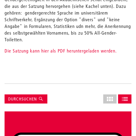
die aus der Satzung hervorgehen (siehe Kachel unten). Dazu
gehören: gendergerechte Sprache im universitärem
Schriftverkehr, Ergänzung der Option "divers" und "keine
Angabe" in Formularen, Statistiken udn mehr, die Anerkennung
des selbstgewählten Vornamens, bis zu 50% All-Gender-
Toiletten.
Die Satzung kann hier als PDF heruntergeladen werden.
Suche
Layout
DURCHSUCHEN
des
ALS GRID AN
ALS L
Grids
anpassen