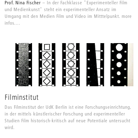
Prof. Nina Fischer
In der Fachklasse "Experimenteller Film
und Medienkunst" steht ein experimenteller Ansatz im
Umgang mit den Medien Film und Video im Mitttelpunkt. more
infos....
Filminstitut
Das Filminstitut der UdK Berlin ist eine Forschungseinrichtung,
in der mittels künstlerischer Forschung und experimenteller
Studien Film historisch-kritisch auf neue Potentiale untersucht
wird.