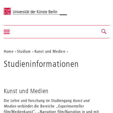
Universität der Künste Berlin
Navigation
Navigation &
ein-/ausblenden
Suche
Aktuelle
Home
Studium
Kunst und Medien
Position
Studieninformationen
auf
der
Webseite
Kunst und Medien
Die Lehre und Forschung im Studiengang
Kunst und
Medien
verbindet die Bereiche „Experimenteller
Film/Medienkunst”, „Narrativer Film/Narration in und mit