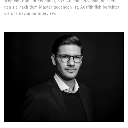
Weg von Hannah Seelhorst, LDK Alumna, zusammenfassen,
den sie nach dem Master gegangen ist. Ausführlich berichtet
sie uns davon im Interview.