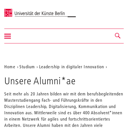
Universität der Künste Berlin
Navigation
Navigation &
ein-/ausblenden
Suche
Aktuelle
Home
Studium
Leadership in digitaler Innovation
Position
Unsere Alumni*ae
auf
der
Seit mehr als 20 Jahren bilden wir mit dem berufsbegleitenden
Masterstudiengang Fach- und Führungskräfte in den
Webseite
Disziplinen Leadership, Digitalisierung, Kommunikation und
Innovation aus. Mittlerweile sind es über 400 Absolvent*innen
in einem Netzwerk für agiles und fortschrittsorientiertes
Arbeiten. Unsere Alumni haben mit den Jahren viele