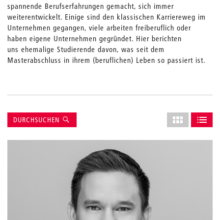
spannende Berufserfahrungen gemacht, sich immer
weiterentwickelt. Einige sind den klassischen Karriereweg im
Unternehmen gegangen, viele arbeiten freiberuflich oder
haben eigene Unternehmen gegründet. Hier berichten
uns ehemalige Studierende davon, was seit dem
Masterabschluss in ihrem (beruflichen) Leben so passiert ist.
Suche
Layout
DURCHSUCHEN
des
ALS GRID AN
ALS L
Grids
anpassen