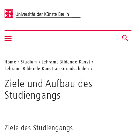
Universität der Künste Berlin
Navigation
Navigation &
ein-/ausblenden
Suche
Aktuelle
Home
Studium
Lehramt Bildende Kunst
Lehramt Bildende Kunst an Grundschulen
Position
auf
Ziele und Aufbau des
der
Studiengangs
Webseite
Ziele des Studiengangs