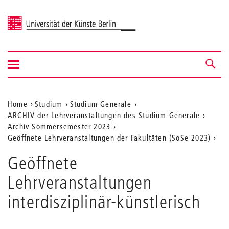
Universität der Künste Berlin
Navigation
Navigation &
ein-/ausblenden
Suche
Aktuelle
Home
Studium
Studium Generale
ARCHIV der Lehrveranstaltungen des Studium Generale
Position
Archiv Sommersemester 2023
auf
Geöffnete Lehrveranstaltungen der Fakultäten (SoSe 2023)
der
Geöffnete
Webseite
Lehrveranstaltungen
interdisziplinär-künstlerisch