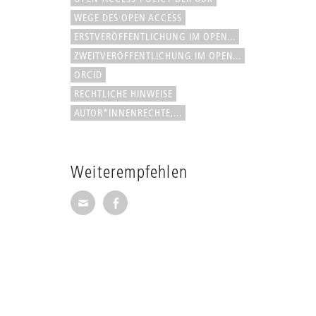
WEGE DES OPEN ACCESS
ERSTVERÖFFENTLICHUNG IM OPEN...
ZWEITVERÖFFENTLICHUNG IM OPEN...
ORCID
RECHTLICHE HINWEISE
AUTOR*INNENRECHTE,...
Weiterempfehlen
Seite per E-Mail weiterempfehlen
Seite auf Facebook weiterempfehl