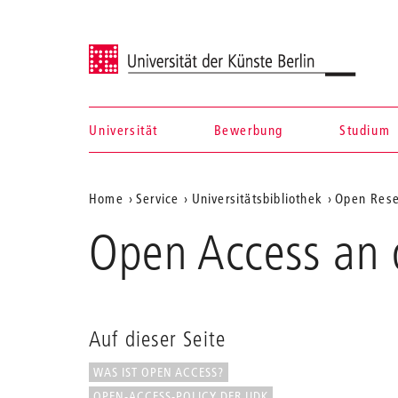
Universität der Künste Berlin
Universität
Bewerbung
Studium
Navigation &
Aktuelle
Home
Service
Universitätsbibliothek
Open Rese
Suche
Position
Open Access an
auf
der
Webseite
Auf dieser Seite
WAS IST OPEN ACCESS?
OPEN-ACCESS-POLICY DER UDK