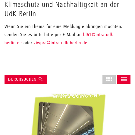
Klimaschutz und Nachhaltigkeit an der
UdK Berlin.
Wenn Sie ein Thema für eine Meldung einbringen möchten,
_
senden Sie es bitte bitte per E-Mail an
bl61
@intra.udk-
_
berlin.de
oder
ziwpra
@intra.udk-berlin.de
.
Suche
Layout
DURCHSUCHEN
des
ALS GRID AN
ALS L
Grids
anpassen