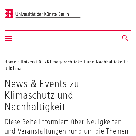
Universität der Künste Berlin
Navigation
Navigation &
ein-/ausblenden
Suche
Aktuelle
Home
Universität
Klimagerechtigkeit und Nachhaltigkeit
UdKlima
Position
auf
News & Events zu
der
Klimaschutz und
Webseite
Nachhaltigkeit
Diese Seite informiert über Neuigkeiten
und Veranstaltungen rund um die Themen