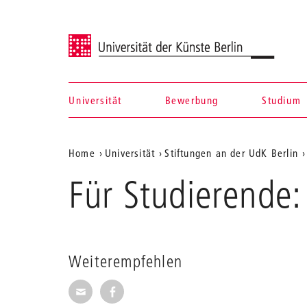
Universität der Künste Berlin
Universität
Bewerbung
Studium
Navigation &
Aktuelle
Home
Universität
Stiftungen an der UdK Berlin
Suche
Position
Für Studierende:
auf
der
Webseite
Weiterempfehlen
Seite per E-Mail weiterempfehlen
Seite auf Facebook weiterempfehl