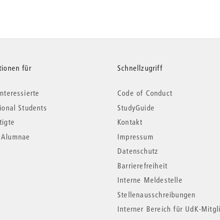
tionen für
Schnellzugriff
nteressierte
Code of Conduct
tional Students
StudyGuide
tigte
Kontakt
*Alumnae
Impressum
Datenschutz
Barrierefreiheit
Interne Meldestelle
Stellenausschreibungen
Interner Bereich für UdK-Mitgl