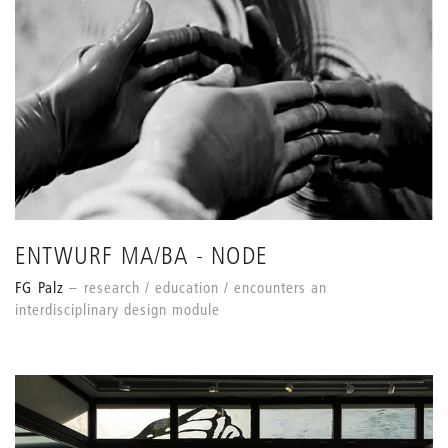
ENTWURF MA/BA - NODE
FG Palz
research / education / encounters an
interdisciplinary design module