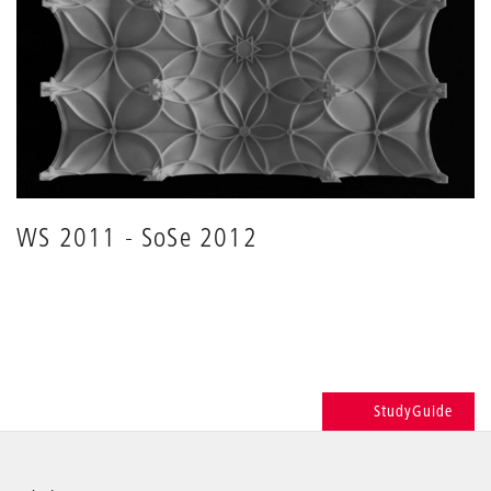
WS 2011 - SoSe 2012
StudyGuide