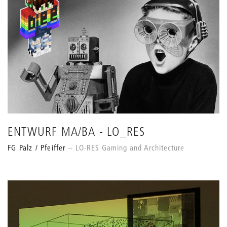
ENTWURF MA/BA - LO_RES
FG Palz / Pfeiffer
LO-RES Gaming and Architecture