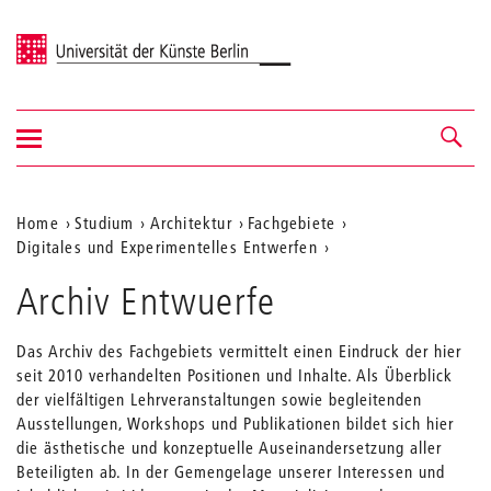
Universität der Künste Berlin
Navigation
Navigation &
ein-/ausblenden
Suche
Aktuelle
Home
Studium
Architektur
Fachgebiete
Digitales und Experimentelles Entwerfen
Position
auf
Archiv Entwuerfe
der
Das Archiv des Fachgebiets vermittelt einen Eindruck der hier
Webseite
seit 2010 verhandelten Positionen und Inhalte. Als Überblick
der vielfältigen Lehrveranstaltungen sowie begleitenden
Ausstellungen, Workshops und Publikationen bildet sich hier
die ästhetische und konzeptuelle Auseinandersetzung aller
Beteiligten ab. In der Gemengelage unserer Interessen und