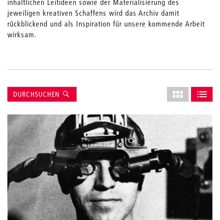
inhaltlichen Leitideen sowie der Materialisierung des
jeweiligen kreativen Schaffens wird das Archiv damit
rückblickend und als Inspiration für unsere kommende Arbeit
wirksam.
Suche
Layout
DURCHSUCHEN
des
ALS GRID AN
ALS L
Grids
anpassen