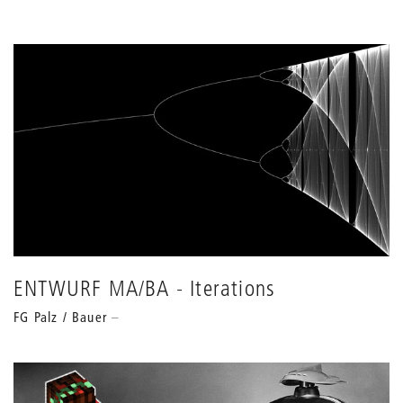
ENTWURF MA/BA - Iterations
FG Palz / Bauer