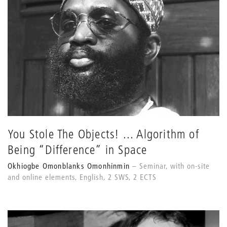
You Stole The Objects! ... Algorithm of
Being “Difference” in Space
Okhiogbe Omonblanks Omonhinmin
Seminar, with on-site
and online elements, English, 2 SWS, 2 ECTS