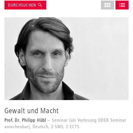
Suche
Layout
DURCHSUCHEN
des
ALS GRID AN
ALS L
Grids
anpassen
Gewalt und Macht
Prof. Dr. Philipp Hübl
Seminar (als Vorlesung ODER Seminar
anrechenbar), Deutsch, 2 SWS, 2 ECTS