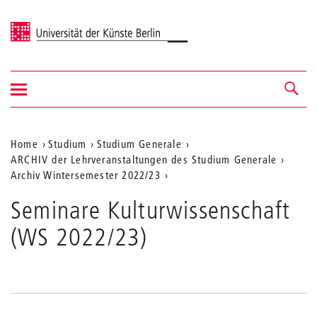
Universität der Künste Berlin
Navigation
Navigation &
ein-/ausblenden
Suche
Aktuelle
Home
Studium
Studium Generale
ARCHIV der Lehrveranstaltungen des Studium Generale
Position
Archiv Wintersemester 2022/23
auf
Seminare Kulturwissenschaft
der
(WS 2022/23)
Webseite