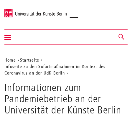
Universität der Künste Berlin
Navigation
Navigation &
ein-/ausblenden
Suche
Aktuelle
Home
Startseite
Infoseite zu den Sofortmaßnahmen im Kontext des
Position
Coronavirus an der UdK Berlin
auf
Informationen zum
der
Pandemiebetrieb an der
Webseite
Universität der Künste Berlin